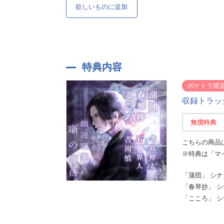
欲しいものに追加
特典内容
ポケドラ限
収録トラッ
無償特典
こちらの商品
※特典は「マ
「蒲団」 シナ
「春琴抄」 
「こころ」 