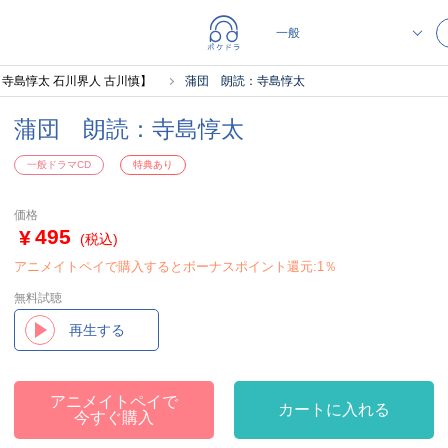
寺島惇太 石川界人 古川慎】
蒲団 朗読：寺島惇太
蒲団 朗読：寺島惇太
一般ドラマCD
特典あり
価格
495
(税込)
アニメイトペイで購入するとボーナスポイント還元:1％
無料試聴
再生する
アニメイトペイで
カートに入れる
今すぐ購入