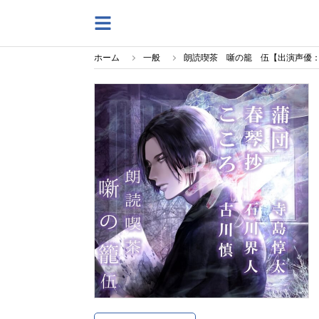
ホーム
一般
朗読喫茶 噺の籠 伍【出演声優：