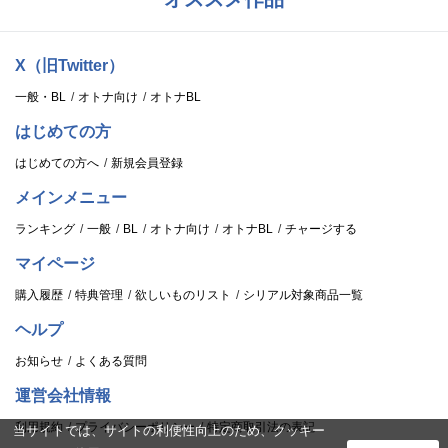
X（旧Twitter）
一般・BL
オトナ向け
オトナBL
はじめての方
はじめての方へ
新規会員登録
メインメニュー
ランキング
一般
BL
オトナ向け
オトナBL
チャージする
マイページ
購入履歴
特典管理
欲しいものリスト
シリアル対象商品一覧
ヘルプ
お知らせ
よくある質問
運営会社情報
利用規約
プライバシーポリシー
特定商取引法の表記
当サイトでは、サイトの利便性向上のため、クッキー