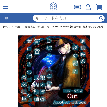
ホーム
一般
朗読喫茶 噺の籠 七 Another Edition【出演声優：榎木淳弥 武内駿輔 斉藤壮馬】