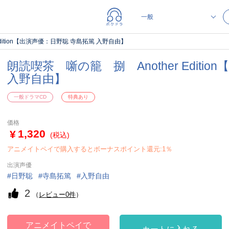
Edition【出演声優：日野聡 寺島拓篤 入野自由】
朗読喫茶 噺の籠 捌 Another Editi
入野自由】
一般ドラマCD
特典あり
価格
1,320
(税込)
アニメイトペイで購入するとボーナスポイント還元:1％
出演声優
日野聡
寺島拓篤
入野自由
2
（
レビュー0件
）
アニメイトペイで