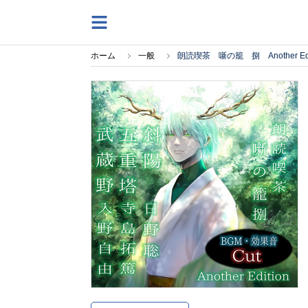
ホーム
一般
朗読喫茶 噺の籠 捌 Another 