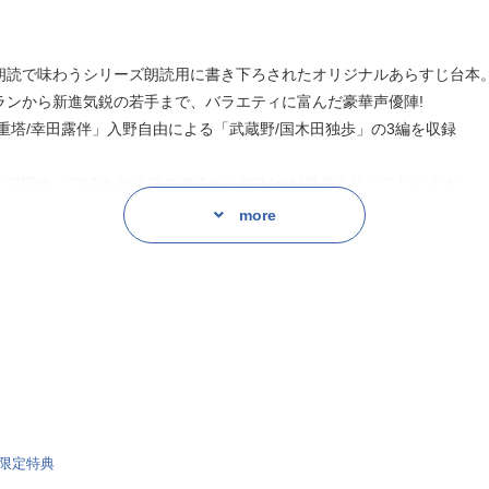
朗読で味わうシリーズ朗読用に書き下ろされたオリジナルあらすじ台本
ランから新進気鋭の若手まで、バラエティに富んだ豪華声優陣!
重塔/幸田露伴」入野自由による「武蔵野/国木田独歩」の3編を収録
 噺の籠 斜陽他」(OVVA-9)収録の朗読からBGMや効果音を除いております。
なっております。
more
が挿入されていた部分を削除した為です。予めご了承ください。
限定特典