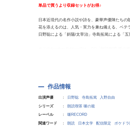
単品で買うより収録セットがお得♪
日本近現代の名作小説や詩を、豪華声優陣たちの
花を添えるのは、人気・実力を兼ね備える、ベテ
日野聡による「斜陽/太宰治」寺島拓篤による「五
※このAnother Editionでは、CD「朗読喫茶
より、声優の声の演技の世界に没頭できるように
無音が長く続く箇所がありますが、本来BGM等
作品情報
出演声優
：
日野聡
寺島拓篤
入野自由
シリーズ
：
朗読喫茶 噺の籠
レーベル
：
噺RECORD
関連ワード
：
朗読
日本文学
配信限定
ポケドラ