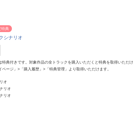
定特典
クシナリオ
は特典付きです。対象作品の全トラックを購入いただくと特典を取得いただ
イページ」>「購入履歴」>「特典管理」より取得いただけます。
リオ
シナリオ
シナリオ