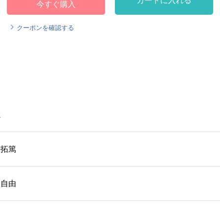
カートに入れる
今すぐ購入
クーポンを確認する
聡
寺島拓篤
入野自由