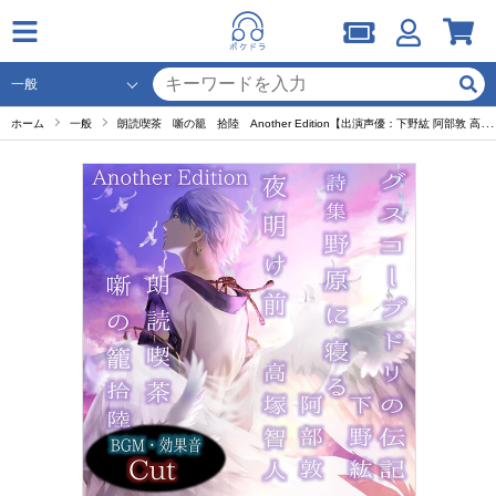
ホーム
一般
朗読喫茶 噺の籠 拾陸 Another Edition【出演声優：下野紘 阿部敦 高塚智人】