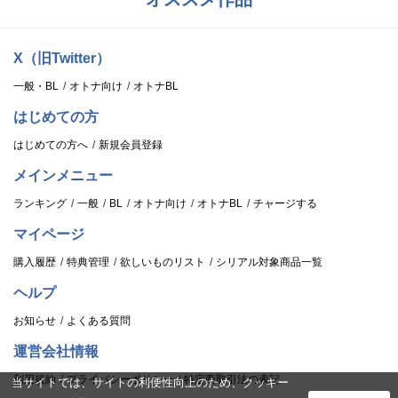
X（旧Twitter）
一般・BL
オトナ向け
オトナBL
はじめての方
はじめての方へ
新規会員登録
メインメニュー
ランキング
一般
BL
オトナ向け
オトナBL
チャージする
マイページ
購入履歴
特典管理
欲しいものリスト
シリアル対象商品一覧
ヘルプ
お知らせ
よくある質問
運営会社情報
利用規約
プライバシーポリシー
特定商取引法の表記
当サイトでは、サイトの利便性向上のため、クッキー