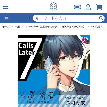
ホーム
一般
7CallsLater～玉置有音の場合～【出演声優：深町寿成】
12.12話『大好き』