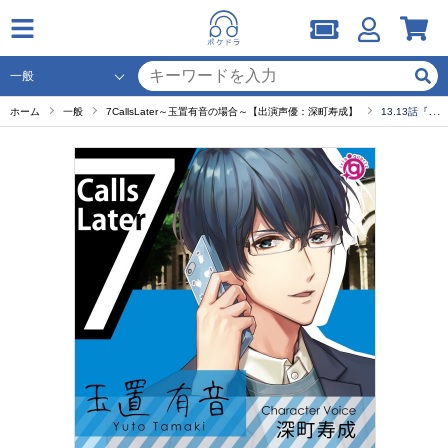
ホーム
一般
7CallsLater～玉置有音の場合～【出演声優：深町寿成】
13.13話『ありがとう』