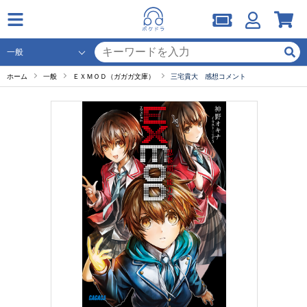
ホーム
一般
ＥＸＭＯＤ（ガガガ文庫）
三宅貴大 感想コメント