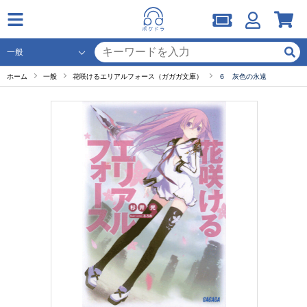
ホーム
一般
花咲けるエリアルフォース（ガガガ文庫）
６ 灰色の永遠