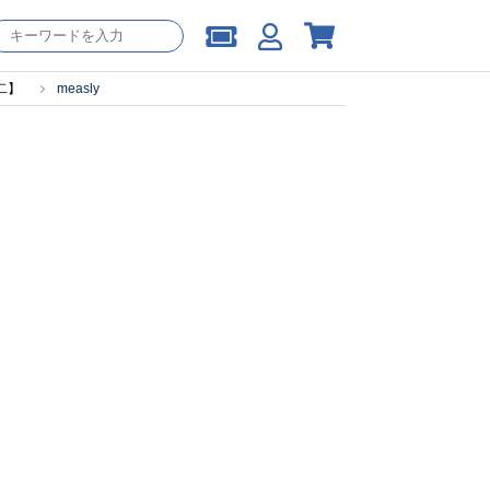
二】
measly