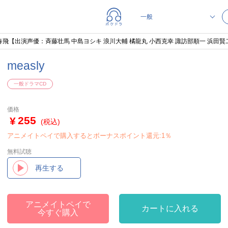
伊織×春飛【出演声優：斉藤壮馬 中島ヨシキ 浪川大輔 橘龍丸 小西克幸 諏訪部順一 浜田賢
measly
一般ドラマCD
価格
255
(税込)
アニメイトペイで購入するとボーナスポイント還元:1％
無料試聴
再生する
アニメイトペイで
カートに入れる
今すぐ購入