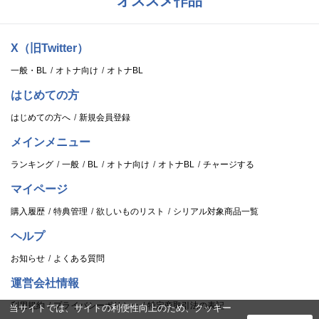
オススメ作品
X（旧Twitter）
一般・BL
オトナ向け
オトナBL
はじめての方
はじめての方へ
新規会員登録
メインメニュー
ランキング
一般
BL
オトナ向け
オトナBL
チャージする
マイページ
購入履歴
特典管理
欲しいものリスト
シリアル対象商品一覧
ヘルプ
お知らせ
よくある質問
運営会社情報
利用規約
プライバシーポリシー
特定商取引法の表記
当サイトでは、サイトの利便性向上のため、クッキー