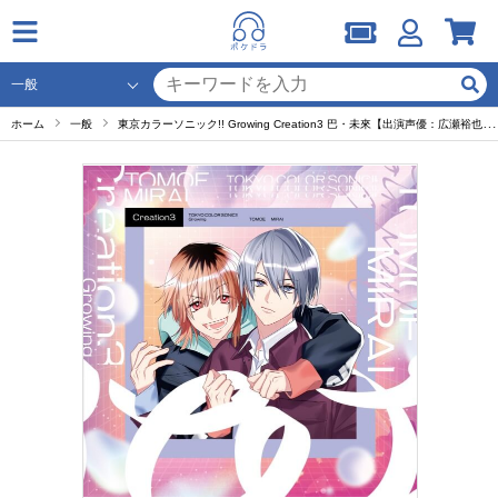
ホーム
一般
東京カラーソニック!! Growing Creation3 巴・未來【出演声優：広瀬裕也 木村良平 中島ヨシキ 浪川大輔 橘龍丸 小西克幸 諏訪部順一 寺島拓篤 星野貴紀】