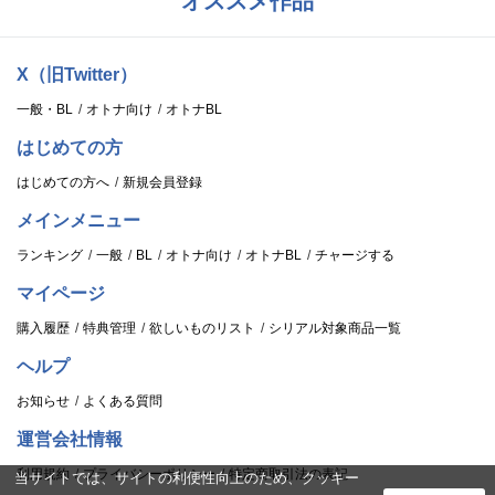
オススメ作品
X（旧Twitter）
一般・BL
オトナ向け
オトナBL
はじめての方
はじめての方へ
新規会員登録
メインメニュー
ランキング
一般
BL
オトナ向け
オトナBL
チャージする
マイページ
購入履歴
特典管理
欲しいものリスト
シリアル対象商品一覧
ヘルプ
お知らせ
よくある質問
運営会社情報
利用規約
プライバシーポリシー
特定商取引法の表記
当サイトでは、サイトの利便性向上のため、クッキー