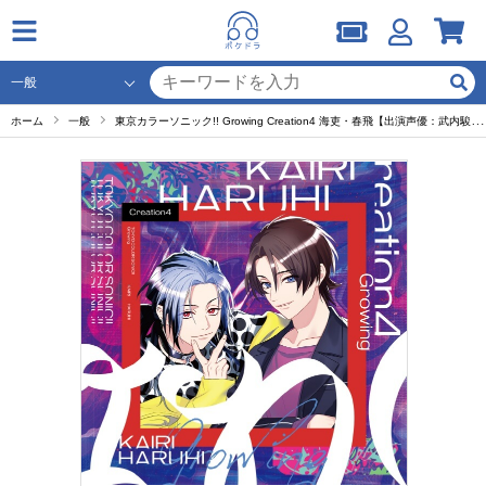
ホーム
一般
東京カラーソニック!! Growing Creation4 海吏・春飛【出演声優：武内駿輔 中島ヨシキ 江口拓也 浪川大輔 橘龍丸 小西克幸 諏訪部順一 土師孝也】