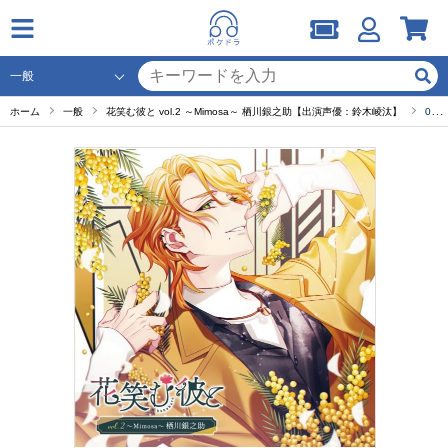
ホーム
一般
花笑む彼と vol.2 ～Mimosa～ 栖川銀之助【出演声優：鈴木崚汰】
03：らしくない二人