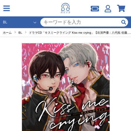
ホーム
BL
ドラマCD「キスミークライング Kiss me crying」【出演声優：八代拓 佐藤拓也 田丸篤志】