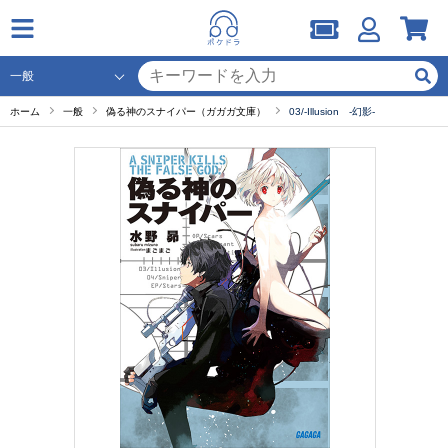
ホーム
一般
偽る神のスナイパー（ガガガ文庫）
03/-Illusion -幻影-