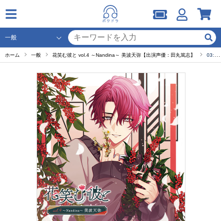
ホーム
一般
花笑む彼と vol.4 ～Nandina～ 美波天弥【出演声優：田丸篤志】
03:長い長い片想い