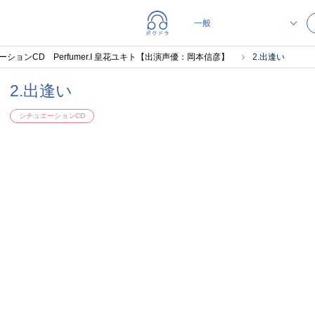
エーションCD Perfumer.I 皇花ユキト【出演声優：岡本信彦】
2.出逢い
2.出逢い
シチュエーションCD