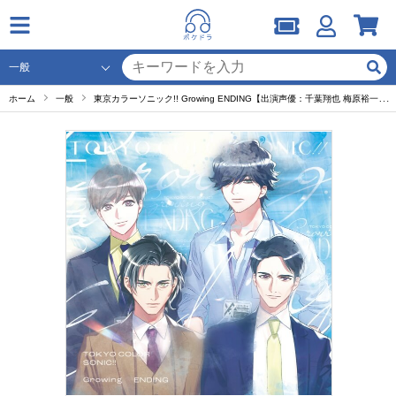
ホーム
一般
東京カラーソニック!! Growing ENDING【出演声優：千葉翔也 梅原裕一郎 梶原岳人 上村祐翔 広瀬裕也 木村良平 武内駿輔 中島ヨシキ 斉藤壮馬 江口拓也 小西克幸 諏訪部順一 浪川大輔 橘龍丸 浜田賢二 土師孝也】