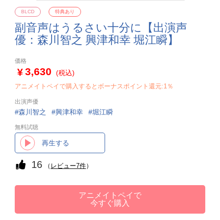
BLCD
特典あり
副音声はうるさい十分に【出演声
優：森川智之 興津和幸 堀江瞬】
価格
3,630
(税込)
アニメイトペイで購入するとボーナスポイント還元:1％
出演声優
森川智之
興津和幸
堀江瞬
無料試聴
再生する
16
（
レビュー7件
）
アニメイトペイで
今すぐ購入