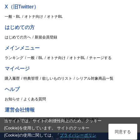
X（旧Twitter）
一般・BL
オトナ向け
オトナBL
はじめての方
はじめての方へ
新規会員登録
メインメニュー
ランキング
一般
BL
オトナ向け
オトナBL
チャージする
マイページ
購入履歴
特典管理
欲しいものリスト
シリアル対象商品一覧
ヘルプ
お知らせ
よくある質問
運営会社情報
利用規約
プライバシーポリシー
特定商取引法の表記
当サイトでは、サイトの利便性向上のため、クッキー
(Cookie)を使用しています。 サイトのクッキー
ログイン
同意する
(Cookie)の使用に関しては、「
プライバシーポリシ
© ポケットドラマCD
スタンプ