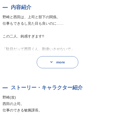
内容紹介
野崎と西田は、上司と部下の関係。
仕事もできるし見た目も良いのに……
この二人、鈍感すぎます!!
「駄目だって西田くん、勘違いさせないで」
「ああ…俺全く相手にされてないんだ」
more
ヤることやってるのに、不器用すぎて……ああ、もどかしい!
BL界新鋭の英子が贈る、心の声が“うるさすぎる
ストーリー・キャラクター紹介
上司・野崎とその部下・西田の“新感覚”すれ違いラブコメディ!
野崎(攻)
原作:英子
西田の上司。
仕事のできる敏腕課長。