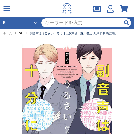
ホーム
BL
副音声はうるさい十分に【出演声優：森川智之 興津和幸 堀江瞬】