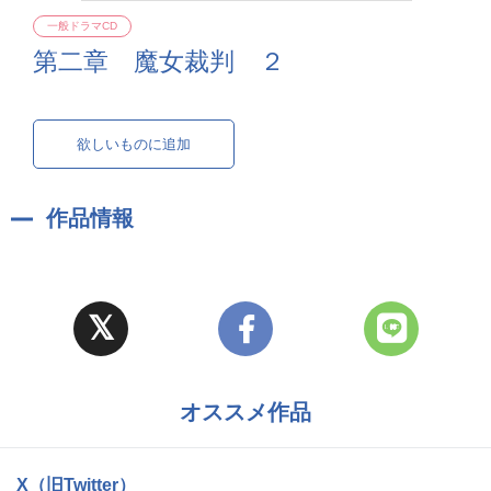
一般ドラマCD
第二章 魔女裁判 ２
欲しいものに追加
作品情報
オススメ作品
X（旧Twitter）