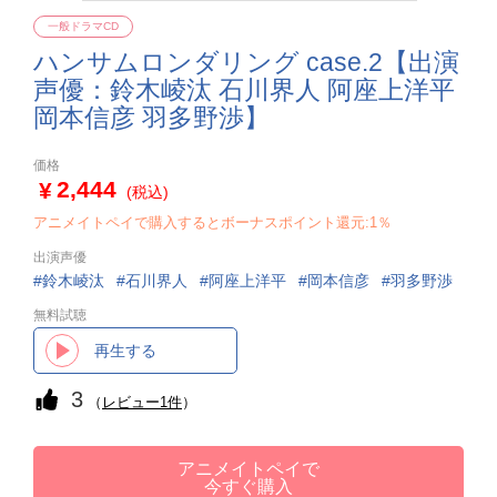
一般ドラマCD
ハンサムロンダリング case.2【出演
声優：鈴木崚汰 石川界人 阿座上洋平
岡本信彦 羽多野渉】
価格
2,444
(税込)
アニメイトペイで購入するとボーナスポイント還元:1％
出演声優
鈴木崚汰
石川界人
阿座上洋平
岡本信彦
羽多野渉
無料試聴
再生する
3
（
レビュー1件
）
アニメイトペイで
今すぐ購入