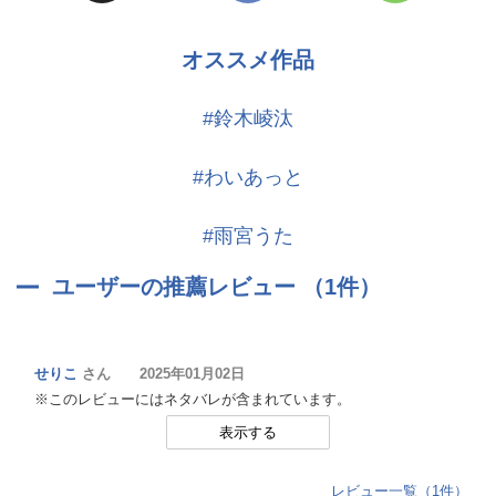
L&L併設のカフェの店長。元子役で数々のCMや映像作品に出演して
いたが成長期で体型が変わったこともあり芸能界を引退。お調子者
オススメ作品
でフランクな性格のため、初対面でもすぐに打ち解ける。
#鈴木崚汰
月城葦夜(つきしろ よしや)
CV.阿座上洋平
#わいあっと
【目的のためなら手段を選ばない過保護な兄】
27歳/180cm/B型
#雨宮うた
大手企業・月城グループの社長を務める。人をからかう事が好きで
本心が掴みづらい。L&Lのオーナーでもあり、茅とは実の兄弟。弟
ユーザーの推薦レビュー （1件）
に対してかなりの過保護で、あらゆる面で支援を行なっている。
空閑 巴(くが ともえ)
CV.岡本信彦
せりこ
さん 2025年01月02日
※このレビューにはネタバレが含まれています。
【優しさの裏に秘密を隠したカウンセラー】
27歳/168cm/AB
表示する
オンライン中心でカウンセラーをする傍ら、L&Lのカフェを手伝っ
ている。物腰が柔らかく温厚だが、葦夜に対してのみ当たりがキツ
レビュー一覧（1件）