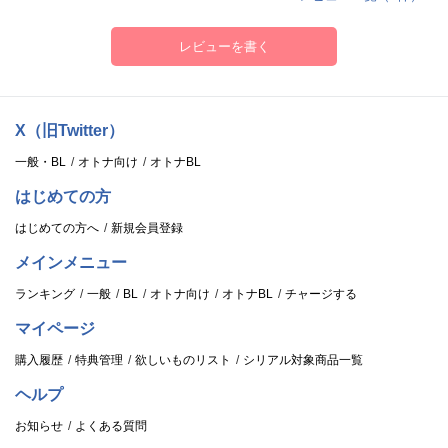
くなる。プライベートについてはあまり語らない。
レビューを書く
【キャスト】
海瀬隼人(CV.鈴木崚汰)
日向野 駿(CV.石川界人)
X（旧Twitter）
月城葦夜(CV.阿座上洋平)
一般・BL
オトナ向け
オトナBL
空閑 巴(CV.岡本信彦)
Guest voice actor
はじめての方
月城秋桐/冬桐(CV.羽多野 渉)
はじめての方へ
新規会員登録
メインメニュー
ランキング
一般
BL
オトナ向け
オトナBL
チャージする
マイページ
購入履歴
特典管理
欲しいものリスト
シリアル対象商品一覧
ヘルプ
お知らせ
よくある質問