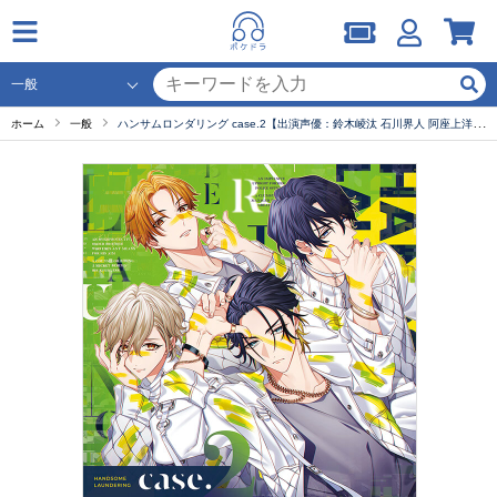
ホーム
一般
ハンサムロンダリング case.2【出演声優：鈴木崚汰 石川界人 阿座上洋平 岡本信彦 羽多野渉】