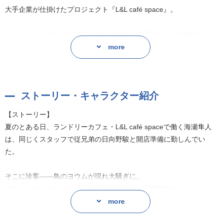
大手企業が仕掛けたプロジェクト『L&L café space』。
ランドリーとクリーニング、そしてカフェを併設したその施設は、
一躍人気スポットとなった。
more
そこに集うスタッフは全員、とある事情を抱えたワケアリ男子達。
彼らには悩める人の心のロンダリングを請け負うという、裏の顔
ストーリー・キャラクター紹介
が……。
【ストーリー】
特殊な事情を抱えた依頼人と、渦巻く不合理の中を奔走するワケア
夏のとある日、ランドリーカフェ・L&L café spaceで働く海瀬隼人
リ男子達の群像劇!
は、同じくスタッフで従兄弟の日向野駿と開店準備に勤しんでい
た。
キャラクターデザイン :わいあっと
シナリオ :雨宮うた
そこに珍客――鳥のヨウムが現れ大騒ぎに。
ヨウムはL&Lのオーナー・月城葦夜の伯父・月城秋桐のペットだと
発覚するが、なんと裏の依頼業の依頼人(鳥)で……?
more