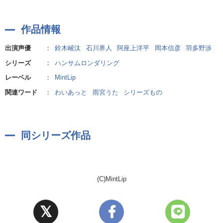
依頼解決に動く中、スタッフの一員である空閑 巴と葦夜の関係に疑
念を抱く隼人。
作品情報
そして突き付けられた真実は、隼人にとって受け入れ難いものだっ
た――
出演声優
：
鈴木崚汰
石川界人
阿座上洋平
岡本信彦
羽多野渉
シリーズ
：
ハンサムロンダリング
【キャラクター】
レーベル
：
MintLip
海瀬隼人(かいせ はやと)
CV.鈴木崚汰
関連ワード
：
わいあっと
雨宮うた
シリーズもの
【無鉄砲で真っ直ぐな元警察官】
26歳/181cm/O型
人一倍正義感が強く、面倒見の良い性格。元々は優秀な警察官だっ
同シリーズ作品
たが、現在はL&Lに住み込みで働いており、茅の護衛兼、遊び歩く
全のお守り役。従兄弟の駿とは同い年で仲が良い。
日向野 駿(ひがの しゅん)
(C)MintLip
CV.石川界人
【お調子者でヘタレなカフェ店長】
26歳/179cm/A型