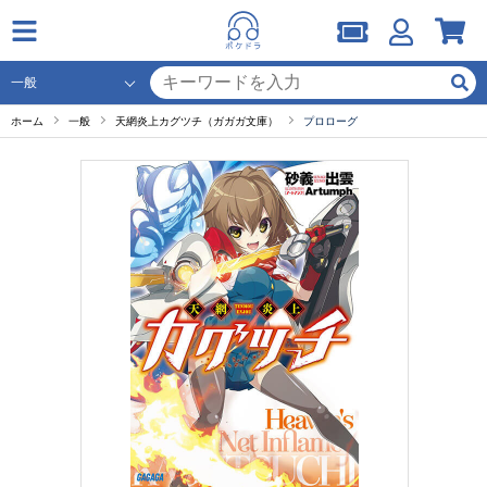
ホーム
一般
天網炎上カグツチ（ガガガ文庫）
プロローグ