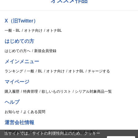
オススメ作品
X（旧Twitter）
一般・BL
オトナ向け
オトナBL
はじめての方
はじめての方へ
新規会員登録
メインメニュー
ランキング
一般
BL
オトナ向け
オトナBL
チャージする
マイページ
購入履歴
特典管理
欲しいものリスト
シリアル対象商品一覧
ヘルプ
お知らせ
よくある質問
運営会社情報
利用規約
プライバシーポリシー
特定商取引法の表記
当サイトでは、サイトの利便性向上のため、クッキー