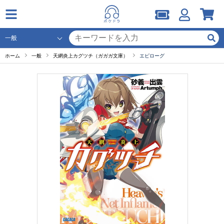
ホーム
一般
天網炎上カグツチ（ガガガ文庫）
エピローグ