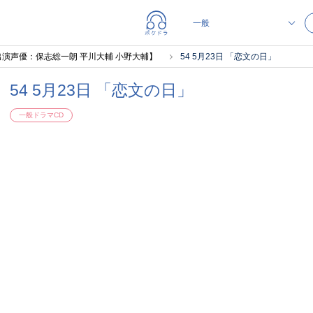
er.DIA【出演声優：保志総一朗 平川大輔 小野大輔】
54 5月23日 「恋文の日」
54 5月23日 「恋文の日」
一般ドラマCD