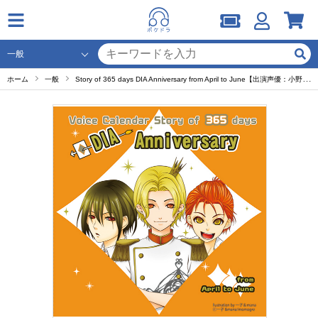
ホーム
一般
Story of 365 days DIA Anniversary from April to June【出演声優：小野大輔 櫻井孝宏 宮野真守】