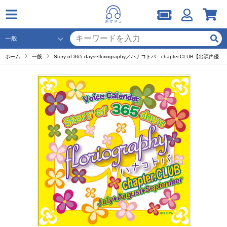
ホーム
一般
Story of 365 days~floriography／ハナコトバ chapter.CLUB【出演声優：高橋広樹 立花慎之介 櫻井孝宏】