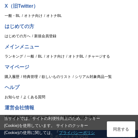
X（旧Twitter）
一般・BL
オトナ向け
オトナBL
はじめての方
はじめての方へ
新規会員登録
メインメニュー
ランキング
一般
BL
オトナ向け
オトナBL
チャージする
マイページ
購入履歴
特典管理
欲しいものリスト
シリアル対象商品一覧
ヘルプ
お知らせ
よくある質問
運営会社情報
利用規約
プライバシーポリシー
特定商取引法の表記
当サイトでは、サイトの利便性向上のため、クッキー
(Cookie)を使用しています。 サイトのクッキー
ログイン
同意する
(Cookie)の使用に関しては、「
プライバシーポリシ
© ポケットドラマCD
スタンプ