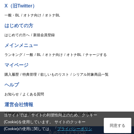
X（旧Twitter）
一般・BL
オトナ向け
オトナBL
はじめての方
はじめての方へ
新規会員登録
メインメニュー
ランキング
一般
BL
オトナ向け
オトナBL
チャージする
マイページ
購入履歴
特典管理
欲しいものリスト
シリアル対象商品一覧
ヘルプ
お知らせ
よくある質問
運営会社情報
利用規約
プライバシーポリシー
特定商取引法の表記
当サイトでは、サイトの利便性向上のため、クッキー
(Cookie)を使用しています。 サイトのクッキー
ログイン
同意する
(Cookie)の使用に関しては、「
プライバシーポリシ
© ポケットドラマCD
スタンプ