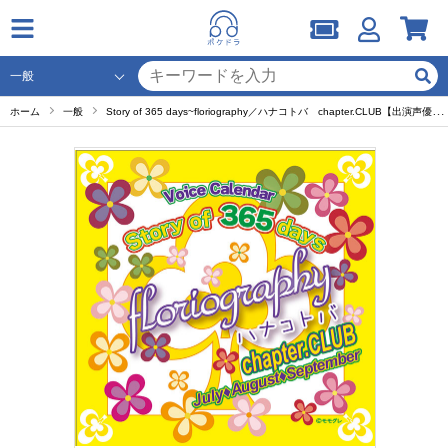
ホーム
一般
Story of 365 days~floriography／ハナコトバ chapter.CLUB【出演声優：高橋広樹 立花慎之介 櫻井孝宏】