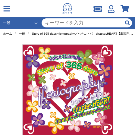
ホーム
一般
Story of 365 days~floriography／ハナコトバ chapter.HEART【出演声優：森久保祥太郎 羽多野渉 柿原徹也】