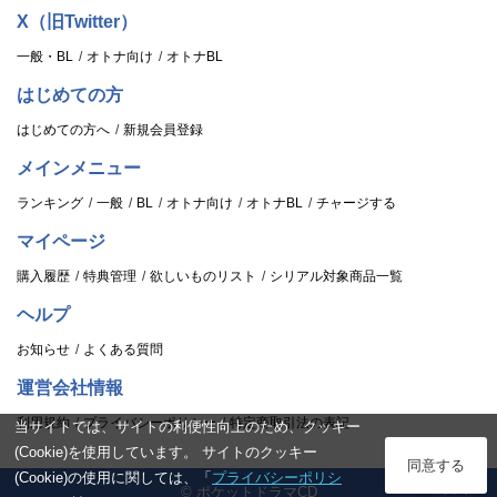
X（旧Twitter）
一般・BL
オトナ向け
オトナBL
はじめての方
はじめての方へ
新規会員登録
メインメニュー
ランキング
一般
BL
オトナ向け
オトナBL
チャージする
マイページ
購入履歴
特典管理
欲しいものリスト
シリアル対象商品一覧
ヘルプ
お知らせ
よくある質問
運営会社情報
利用規約
プライバシーポリシー
特定商取引法の表記
当サイトでは、サイトの利便性向上のため、クッキー
(Cookie)を使用しています。 サイトのクッキー
ログイン
同意する
(Cookie)の使用に関しては、「
プライバシーポリシ
© ポケットドラマCD
スタンプ