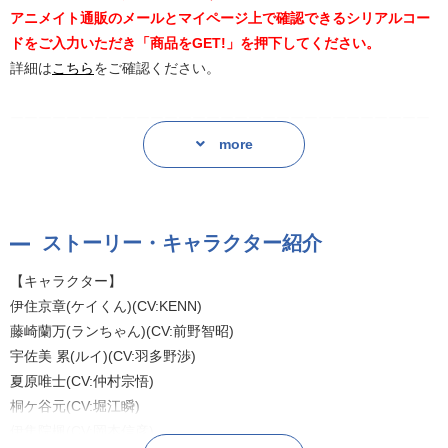
アニメイト通販のメールとマイページ上で確認できるシリアルコー
ドをご入力いただき「商品をGET!」を押下してください。
詳細は
こちら
をご確認ください。
ーーーーーーーーーーーーーーーーーーーーーーーーーーーーーー
ーーー
more
≪オモテ盤収録内容≫
・トラック1 温泉ロケ決行!
ストーリー・キャラクター紹介
・トラック2 収録開始!
・トラック3 楽曲「Summer Vacation」
【キャラクター】
※オモテ盤限定収録のトラック2『収録開始』ではロケに挑むメンバ
伊住京章(ケイくん)(CV:KENN)
ーの様子をお届け。
藤崎蘭万(ランちゃん)(CV:前野智昭)
※トラック1、3はURADOL Stage/moving ウラ盤と共通です。
宇佐美 累(ルイ)(CV:羽多野渉)
夏原唯士(CV:仲村宗悟)
≪ウラ盤収録内容≫
桐ケ谷元(CV:堀江瞬)
・トラック1 温泉ロケ決行!
伊集院楓(CV:岡本信彦)
・トラック2 飲み会スタート