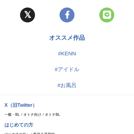
アイドルは、ファンに夢を与える存在だ。
俺たちが夢を見なきゃ、何も始まらないーー。
(とか言って、実は俺たち……絶対にファンに知られてはいけな
い“ヒミツ”があるんです)
オススメ作品
#KENN
#アイドル
#お風呂
X（旧Twitter）
一般・BL
オトナ向け
オトナBL
はじめての方