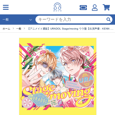
ホーム
一般
【アニメイト通販】URADOL Stage/moving ウラ盤【出演声優：KENN 前野智昭 羽多野渉 仲村宗悟 堀江瞬 岡本信彦】