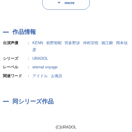
more
・トラック3 楽曲「Summer Vacation」
※ウラ盤限定収録のトラック2『飲み会スタート』ではロケ終了後の
飲み会の様子をお届け。
※トラック1、3はURADOL Stage/moving オモテ盤と共通です。
作品情報
ーーーーーーーーーーーーーーーーーーーーーーーーーーーーーー
出演声優
：
KENN
前野智昭
羽多野渉
仲村宗悟
堀江瞬
岡本信
彦
ーーー
シリーズ
：
URADOL
【内容紹介】
レーベル
：
eternal voyage
eternal voyageレーベル新作ドラマCD『URADOL(ウラドル)』
関連ワード
：
アイドル
お風呂
10年後の“夢”を叶えるため、僕らは“ヒミツ”を隠す。
同シリーズ作品
新人アイドルグループ「SPYAIM(スパイエイム)」
目指すは、10年後。満員のドームでのライブ。
どうせ叶わないって?
そんなもの、やってみなきゃわからない。
(C)URADOL
夢くらい、大きく自由に描いたっていいじゃないか。