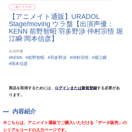
一般ドラマCD
【アニメイト通販】URADOL
Stage/moving ウラ盤【出演声優：
KENN 前野智昭 羽多野渉 仲村宗悟 堀
江瞬 岡本信彦】
出演声優
KENN
前野智昭
羽多野渉
仲村宗悟
堀江瞬
岡本信彦
商品を取得するためには、
ログインまたは新規登録
する必要があ
ります。
内容紹介
※こちらは、アニメイト通販でご購入いただける「データ販売」の
シリアルコードの入力ページです。