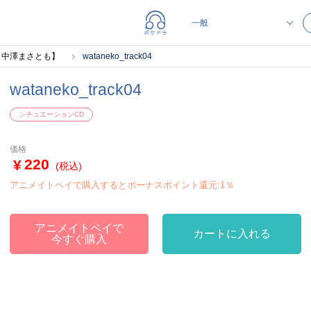
：中澤まさとも】
wataneko_track04
wataneko_track04
シチュエーションCD
価格
220
(税込)
アニメイトペイで購入するとボーナスポイント還元:1％
アニメイトペイで
カートに入れる
今すぐ購入