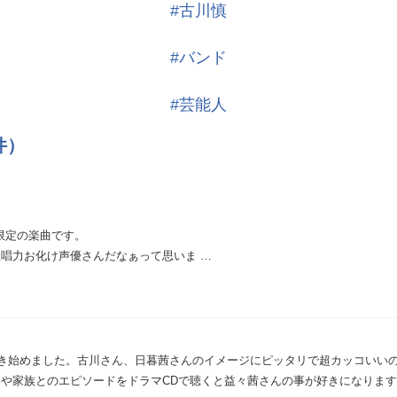
#古川慎
#バンド
#芸能人
件）
限定の楽曲です。
唱力お化け声優さんだなぁって思いま …
を聴き始めました。古川さん、日暮茜さんのイメージにピッタリで超カッコいい
や家族とのエピソードをドラマCDで聴くと益々茜さんの事が好きになりま