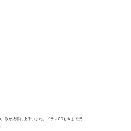
の。歌が抜群に上手いよね。ドラマCDも今まで沢
す。