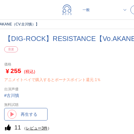
o.AKANE（CV.古川慎）】
【DIG-ROCK】RESISTANCE【Vo.AK
音楽
価格
255
(税込)
アニメイトペイで購入するとボーナスポイント還元:1％
出演声優
古川慎
無料試聴
再生する
11
（
レビュー3件
）