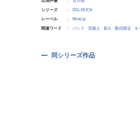
出演声優
：
古川慎
シリーズ
：
DIG-ROCK
レーベル
：
MintLip
関連ワード
：
バンド
芸能人
真久
配信限定
キ
同シリーズ作品