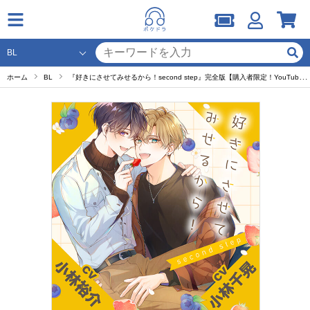
ホーム
BL
『好きにさせてみせるから！second step』完全版【購入者限定！YouTube未公開シーン&キャストFT付き】【出演声優：小林裕介 小林千晃 大塚剛央 峯田大夢】