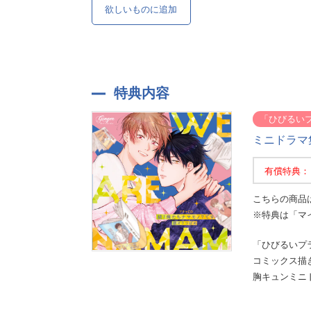
欲しいものに追加
特典内容
「ひびるい
ミニドラマ
有償特典：
こちらの商品
※特典は「マ
「ひびるいプ
コミックス描
胸キュンミニド