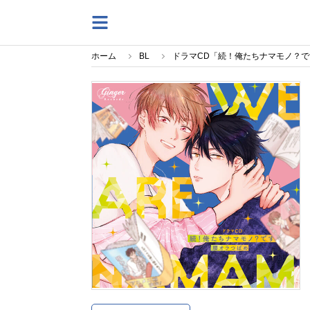
ホーム
BL
ドラマCD「続！俺たちナマモノ？で