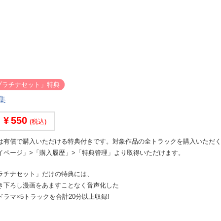
プラチナセット」特典
集
550
(税込)
は有償で購入いただける特典付きです。対象作品の全トラックを購入いただ
イページ」>「購入履歴」>「特典管理」より取得いただけます。
ラチナセット」だけの特典には、
き下ろし漫画をあますことなく音声化した
ラマ×5トラックを合計20分以上収録!