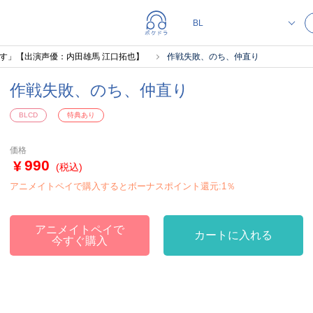
す」【出演声優：内田雄馬 江口拓也】
作戦失敗、のち、仲直り
作戦失敗、のち、仲直り
BLCD
特典あり
価格
990
(税込)
アニメイトペイで購入するとボーナスポイント還元:1％
アニメイトペイで
カートに入れる
今すぐ購入