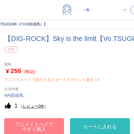
t【Vo.TSUGUMI（CV.内田雄馬）】
【DIG-ROCK】Sky is the limit【Vo.
音楽
価格
255
(税込)
アニメイトペイで購入するとボーナスポイント還元:1％
出演声優
内田雄馬
1
（
レビュー0件
）
アニメイトペイで
カートに入れる
今すぐ購入