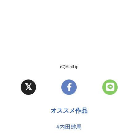
(C)MintLip
オススメ作品
#内田雄馬