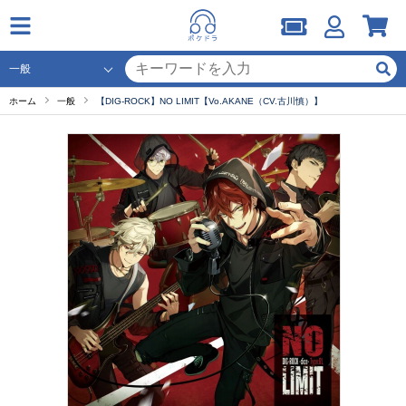
ホーム
一般
【DIG-ROCK】NO LIMIT【Vo.AKANE（CV.古川慎）】