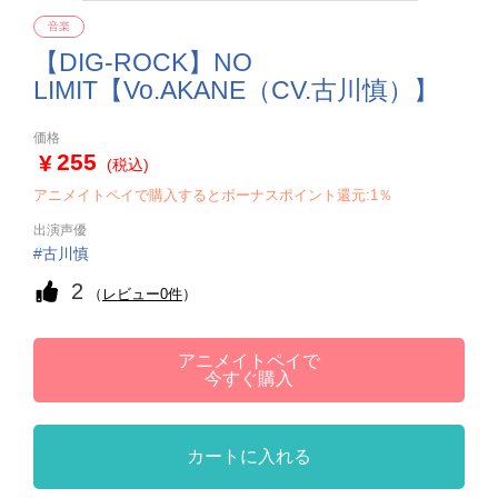
音楽
【DIG-ROCK】NO
LIMIT【Vo.AKANE（CV.古川慎）】
価格
255
(税込)
アニメイトペイで購入するとボーナスポイント還元:1％
出演声優
古川慎
2
（
レビュー0件
）
アニメイトペイで
今すぐ購入
カートに入れる