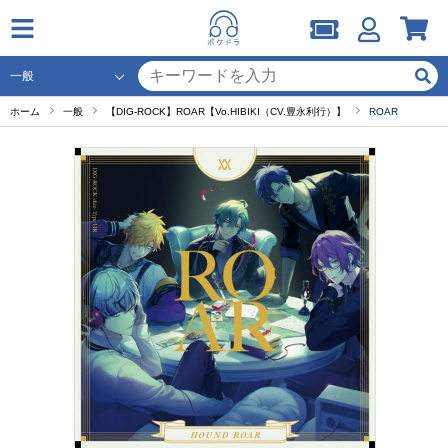
ホーム
一般
【DIG-ROCK】ROAR【Vo.HIBIKI（CV.豊永利行）】
ROAR