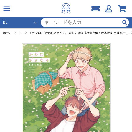
ホーム
BL
ドラマCD「かわにさざなみ」貴方の虜編【出演声優：鈴木崚汰 土岐隼一】