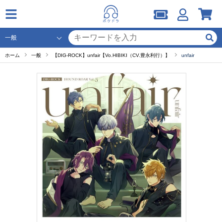
ホーム
一般
【DIG-ROCK】unfair【Vo.HIBIKI（CV.豊永利行）】
unfair