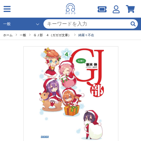
ホーム
一般
ＧＪ部 ４（ガガガ文庫）
綺羅々不在