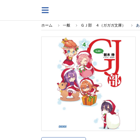
ホーム
一般
ＧＪ部 ４（ガガガ文庫）
あ