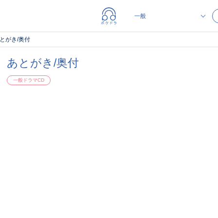
とがき/奥付
あとがき/奥付
一般ドラマCD