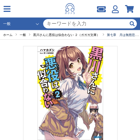
ホーム
一般
黒川さんに悪役は似合わない ２（ガガガ文庫）
第七章 月は無慈悲な破壊女王