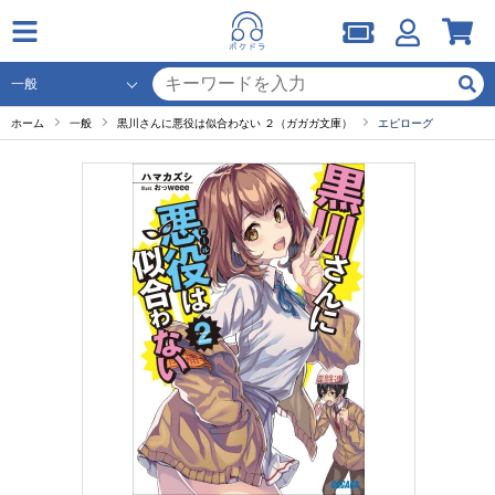
ホーム
一般
黒川さんに悪役は似合わない ２（ガガガ文庫）
エピローグ