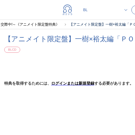
sc ～交際中!～《アニメイト限定盤特典》
【アニメイト限定盤】一樹×裕太編「Ｐ
【アニメイト限定盤】一樹×裕太編「ＰＯ
BLCD
特典を取得するためには、
ログインまたは新規登録
する必要があります。