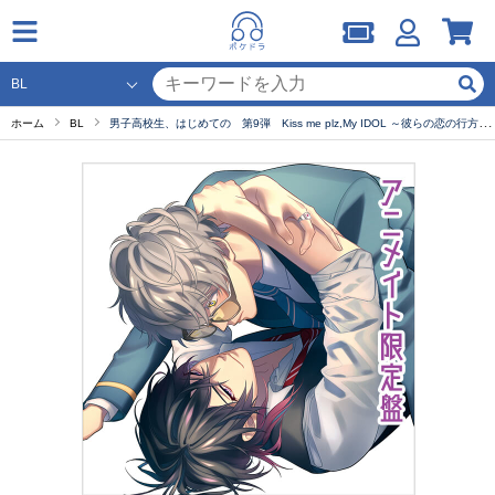
ホーム
BL
男子高校生、はじめての 第9弾 Kiss me plz,My IDOL ～彼らの恋の行方をただひたすらに見守るCD～《アニメイト限定盤特典》