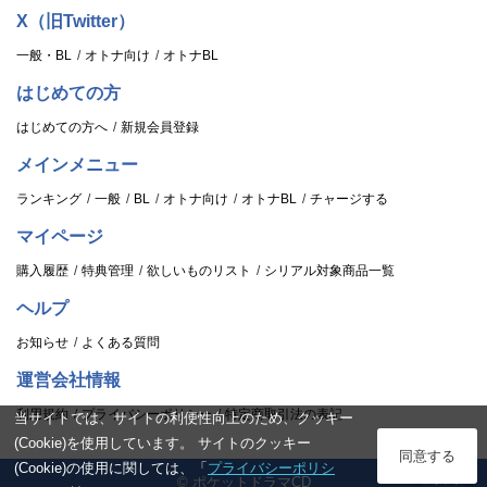
X（旧Twitter）
一般・BL
オトナ向け
オトナBL
はじめての方
はじめての方へ
新規会員登録
メインメニュー
ランキング
一般
BL
オトナ向け
オトナBL
チャージする
マイページ
購入履歴
特典管理
欲しいものリスト
シリアル対象商品一覧
ヘルプ
お知らせ
よくある質問
運営会社情報
利用規約
プライバシーポリシー
特定商取引法の表記
当サイトでは、サイトの利便性向上のため、クッキー
(Cookie)を使用しています。 サイトのクッキー
ログイン
同意する
(Cookie)の使用に関しては、「
プライバシーポリシ
© ポケットドラマCD
スタンプ