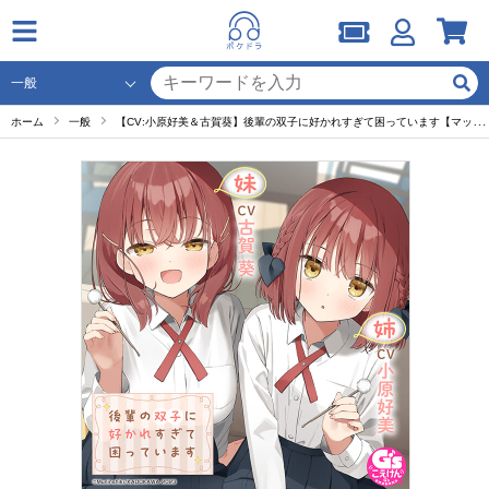
ホーム
一般
【CV:小原好美＆古賀葵】後輩の双子に好かれすぎて困っています【マッサージ／耳かき／読み聞かせ／料理／添い寝】