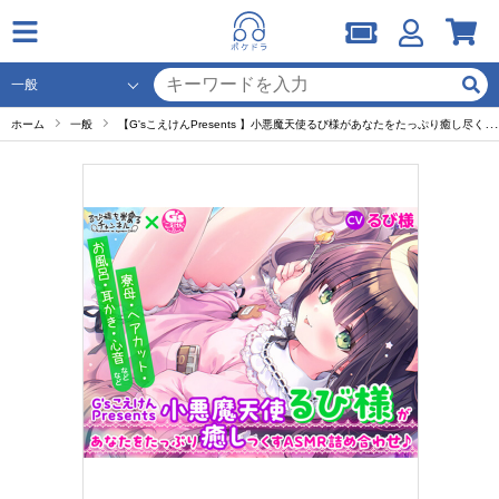
ホーム
一般
【G'sこえけんPresents 】小悪魔天使るび様があなたをたっぷり癒し尽くすASMR詰め合わせ♪ ～寮母・ヘアカット・お風呂・耳かき・心音などなど～【出演声優：るび様】