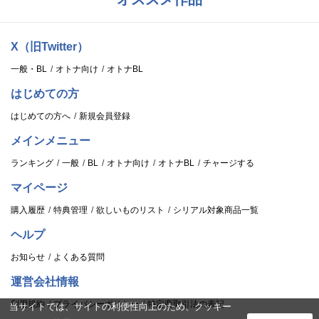
X（旧Twitter）
一般・BL
オトナ向け
オトナBL
はじめての方
はじめての方へ
新規会員登録
メインメニュー
ランキング
一般
BL
オトナ向け
オトナBL
チャージする
マイページ
購入履歴
特典管理
欲しいものリスト
シリアル対象商品一覧
ヘルプ
お知らせ
よくある質問
運営会社情報
利用規約
プライバシーポリシー
特定商取引法の表記
当サイトでは、サイトの利便性向上のため、クッキー