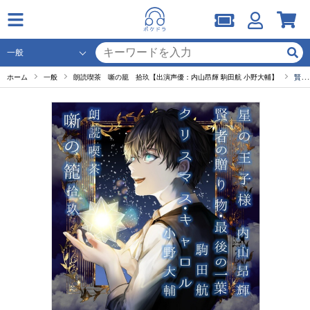
ホーム
一般
朗読喫茶 噺の籠 拾玖【出演声優：内山昂輝 駒田航 小野大輔】
賢者の贈り物・最後の一葉 朗読：駒田航