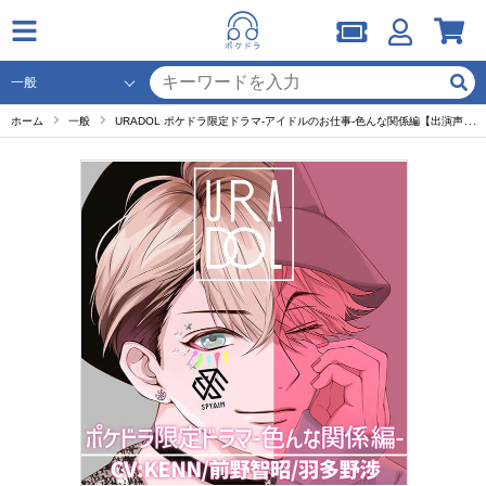
ホーム
一般
URADOL ポケドラ限定ドラマ-アイドルのお仕事-色んな関係編【出演声優：KENN 前野智昭 羽多野渉】