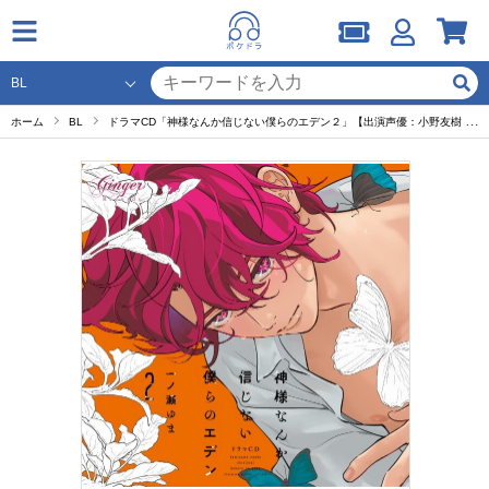
ホーム
BL
ドラマCD「神様なんか信じない僕らのエデン２」【出演声優：小野友樹 熊谷健太郎】