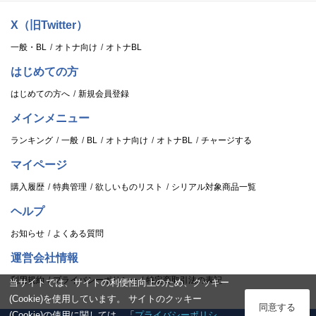
X（旧Twitter）
一般・BL
オトナ向け
オトナBL
はじめての方
はじめての方へ
新規会員登録
メインメニュー
ランキング
一般
BL
オトナ向け
オトナBL
チャージする
マイページ
購入履歴
特典管理
欲しいものリスト
シリアル対象商品一覧
ヘルプ
お知らせ
よくある質問
運営会社情報
利用規約
プライバシーポリシー
特定商取引法の表記
当サイトでは、サイトの利便性向上のため、クッキー
(Cookie)を使用しています。 サイトのクッキー
ログイン
同意する
(Cookie)の使用に関しては、「
プライバシーポリシ