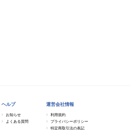
ヘルプ
運営会社情報
お知らせ
利用規約
よくある質問
プライバシーポリシー
特定商取引法の表記