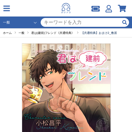
ホーム
一般
君は(建前)フレンド《共通特典》
【共通特典】おまけ2_敷居