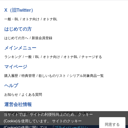
X（旧Twitter）
一般・BL
オトナ向け
オトナBL
はじめての方
はじめての方へ
新規会員登録
メインメニュー
ランキング
一般
BL
オトナ向け
オトナBL
チャージする
マイページ
購入履歴
特典管理
欲しいものリスト
シリアル対象商品一覧
ヘルプ
お知らせ
よくある質問
運営会社情報
利用規約
プライバシーポリシー
特定商取引法の表記
当サイトでは、サイトの利便性向上のため、クッキー
(Cookie)を使用しています。 サイトのクッキー
ログイン
同意する
(Cookie)の使用に関しては、「
プライバシーポリシ